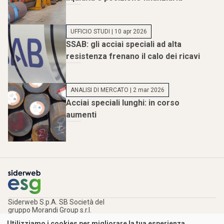
UFFICIO STUDI
| 10 apr 2026
SSAB: gli acciai speciali ad alta
resistenza frenano il calo dei ricavi
ANALISI DI MERCATO
| 2 mar 2026
Acciai speciali lunghi: in corso
aumenti
Siderweb S.p.A. SB Società del
gruppo Morandi Group s.r.l.
ISSN 2532
-2982
Utilizziamo i cookies per migliorare la tua esperienza