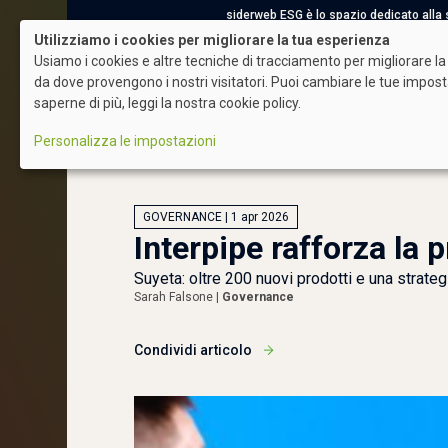
siderweb ESG è lo spazio dedicato alla sos
Utilizziamo i cookies per migliorare la tua esperienza
Usiamo i cookies e altre tecniche di tracciamento per migliorare la 
da dove provengono i nostri visitatori. Puoi cambiare le tue impos
saperne di più, leggi la nostra cookie policy.
ESG News
Acciaio Sostenibile
Societ
Login
Personalizza le impostazioni
GOVERNANCE | 1 apr 2026
Interpipe rafforza la
Suyeta: oltre 200 nuovi prodotti e una strate
Sarah Falsone |
Governance
Condividi articolo