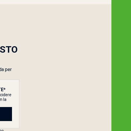
ESTO
da per
E*
ecidere
n la
no.