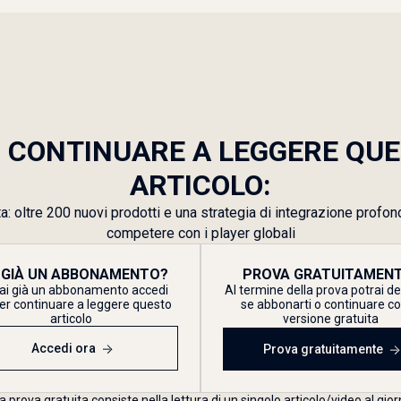
 CONTINUARE A LEGGERE QU
ARTICOLO:
a: oltre 200 nuovi prodotti e una strategia di integrazione profon
competere con i player globali
 GIÀ UN ABBONAMENTO?
PROVA GRATUITAMENT
ai già un abbonamento accedi
Al termine della prova potrai d
er continuare a leggere questo
se abbonarti o continuare co
articolo
versione gratuita
Accedi ora
Prova gratuitamente
a prova gratuita consiste nella lettura di un singolo articolo/video al gior