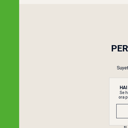
PER
Suyet
HAI
Se h
ora p
*L