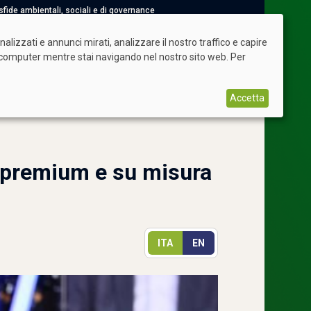
e sfide ambientali, sociali e di governance
Torna a siderweb
Shop
Abbonamenti
Login
lizzati e annunci mirati, analizzare il nostro traffico e capire
uo computer mentre stai navigando nel nostro sito web. Per
Accetta
i premium e su misura
ITA
EN