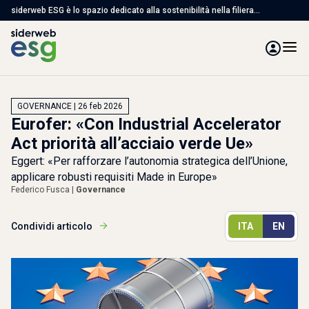
siderweb ESG è lo spazio dedicato alla sostenibilità nella filiera
dell'acciaio, con articoli, studi e servizi per affrontare le sfide ambientali,
sociali e di governance
GOVERNANCE | 26 feb 2026
Eurofer: «Con Industrial Accelerator
Act priorità all’acciaio verde Ue»
Eggert: «Per rafforzare l’autonomia strategica dell’Unione,
applicare robusti requisiti Made in Europe»
Federico Fusca |
Governance
Condividi articolo
ITA
EN