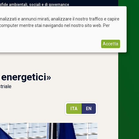
e sfide ambientali, sociali e di governance
Torna a siderweb
Shop
Abbonamenti
Login
lizzati e annunci mirati, analizzare il nostro traffico e capire
uo computer mentre stai navigando nel nostro sito web. Per
Accetta
 energetici»
triale
ITA
EN