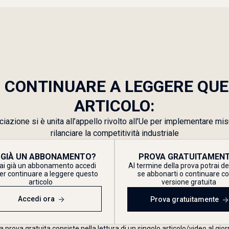
 CONTINUARE A LEGGERE QU
ARTICOLO:
iazione si è unita all’appello rivolto all’Ue per implementare mi
rilanciare la competitività industriale
 GIÀ UN ABBONAMENTO?
PROVA GRATUITAMENT
ai già un abbonamento accedi
Al termine della prova potrai d
er continuare a leggere questo
se abbonarti o continuare co
articolo
versione gratuita
Accedi ora
Prova gratuitamente
a prova gratuita consiste nella lettura di un singolo articolo/video al gior