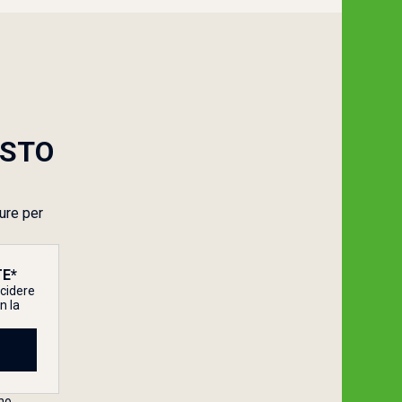
ESTO
sure per
E*
ecidere
n la
no.