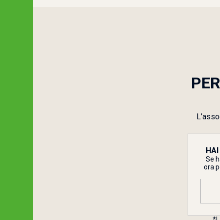
PER
L’assoc
HAI
Se h
ora p
*L