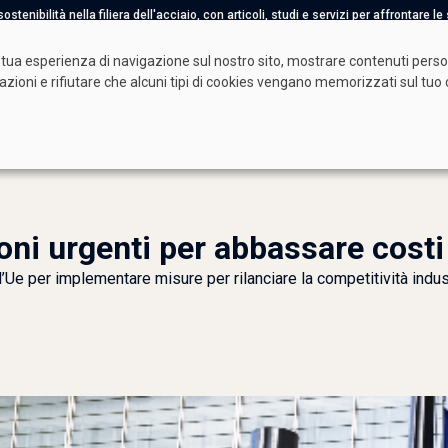
tenibilità nella filiera dell'acciaio, con articoli, studi e servizi per affrontare l
tua esperienza di navigazione sul nostro sito, mostrare contenuti persona
tazioni e rifiutare che alcuni tipi di cookies vengano memorizzati sul t
à Benefit
Video
oni urgenti per abbassare costi
ll’Ue per implementare misure per rilanciare la competitività indus