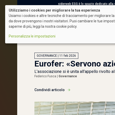
siderweb ESG è lo spazio dedicato alla sos
Utilizziamo i cookies per migliorare la tua esperienza
Usiamo i cookies e altre tecniche di tracciamento per migliorare la 
da dove provengono i nostri visitatori. Puoi cambiare le tue impos
saperne di più, leggi la nostra cookie policy.
ESG News
Acciaio Sostenibile
Societ
Login
Personalizza le impostazioni
GOVERNANCE | 11 feb 2026
Eurofer: «Servono azi
L’associazione si è unita all’appello rivolto a
Federico Fusca |
Governance
Condividi articolo