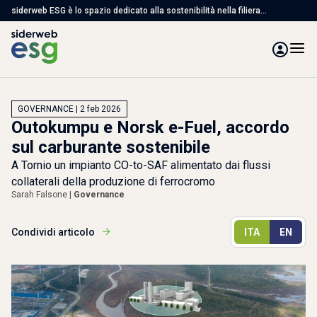
siderweb ESG è lo spazio dedicato alla sostenibilità nella filiera
dell'acciaio, con articoli, studi e servizi per affrontare le sfide ambientali,
sociali e di governance
GOVERNANCE | 2 feb 2026
Outokumpu e Norsk e-Fuel, accordo
sul carburante sostenibile
A Tornio un impianto CO-to-SAF alimentato dai flussi
collaterali della produzione di ferrocromo
Sarah Falsone |
Governance
Condividi articolo
ITA
EN