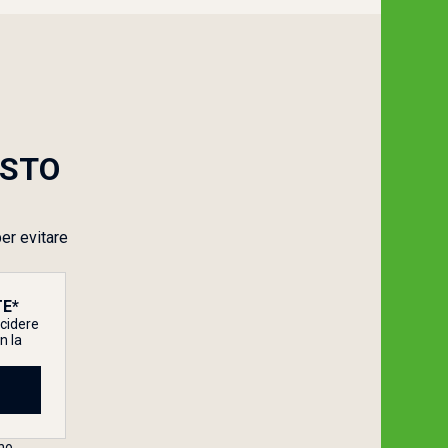
ESTO
er evitare
E*
ecidere
n la
no.