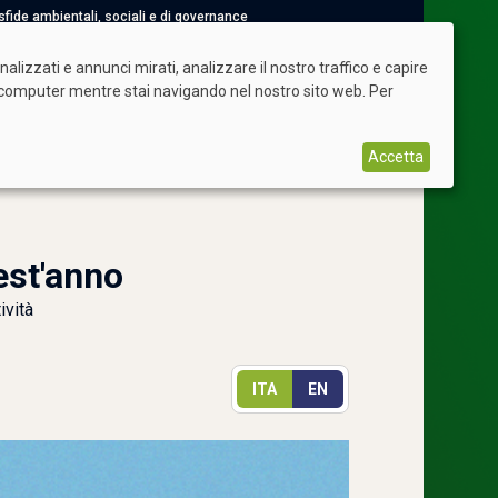
e sfide ambientali, sociali e di governance
Torna a siderweb
Shop
Abbonamenti
Login
lizzati e annunci mirati, analizzare il nostro traffico e capire
uo computer mentre stai navigando nel nostro sito web. Per
Accetta
est'anno
ività
ITA
EN