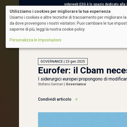
siderweb ESG è lo spazio dedicato alla sos
Utilizziamo i cookies per migliorare la tua esperienza
Usiamo i cookies e altre tecniche di tracciamento per migliorare la 
da dove provengono i nostri visitatori. Puoi cambiare le tue impos
saperne di più, leggi la nostra cookie policy.
ESG News
Acciaio Sostenibile
Societ
Login
Personalizza le impostazioni
GOVERNANCE | 23 gen 2025
Eurofer: il Cbam nece
I siderurgici europei propongono di modificar
Stefano Gennari |
Governance
Condividi articolo