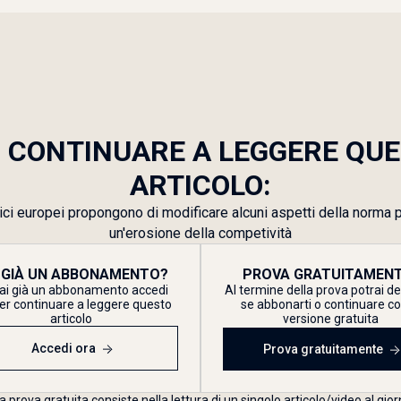
 CONTINUARE A LEGGERE QU
ARTICOLO:
gici europei propongono di modificare alcuni aspetti della norma p
un'erosione della competività
 GIÀ UN ABBONAMENTO?
PROVA GRATUITAMENT
ai già un abbonamento accedi
Al termine della prova potrai d
er continuare a leggere questo
se abbonarti o continuare co
articolo
versione gratuita
Accedi ora
Prova gratuitamente
a prova gratuita consiste nella lettura di un singolo articolo/video al gior