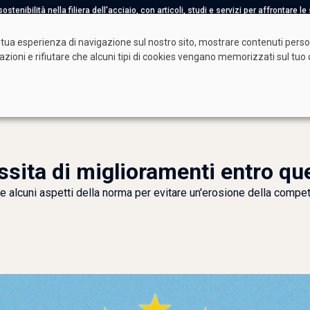
tenibilità nella filiera dell'acciaio, con articoli, studi e servizi per affrontare l
tua esperienza di navigazione sul nostro sito, mostrare contenuti persona
tazioni e rifiutare che alcuni tipi di cookies vengano memorizzati sul t
à Benefit
Video
ssita di miglioramenti entro qu
e alcuni aspetti della norma per evitare un'erosione della compet