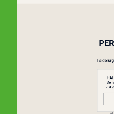
PER
I siderur
HAI
Se h
ora p
*L