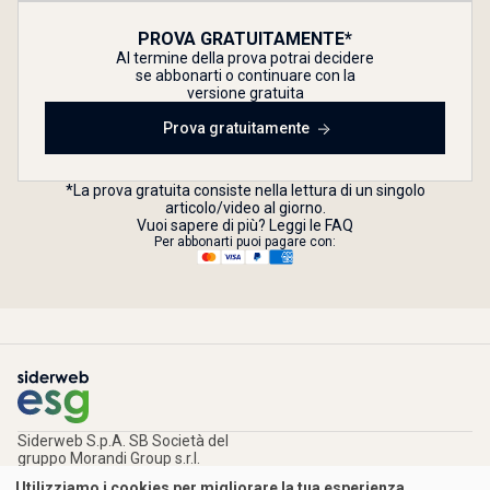
PROVA GRATUITAMENTE*
Al termine della prova potrai decidere
se abbonarti o continuare con la
versione gratuita
Prova gratuitamente
*La prova gratuita consiste nella lettura di un singolo
articolo/video al giorno.
Vuoi sapere di più? Leggi le FAQ
Per abbonarti puoi pagare con:
Siderweb S.p.A. SB Società del
gruppo Morandi Group s.r.l.
ISSN 2532
-2982
Utilizziamo i cookies per migliorare la tua esperienza